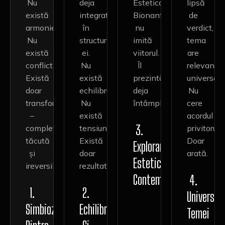
Nu
deja
Estetica
lipsă
există
integrată
Bionantismului
de
armonie.
în
nu
verdict,
Nu
structura
imită
tema
există
ei.
viitorul.
are
conflict.
Nu
Îl
relevanță
Există
există
prezintă
universală
doar
echilibru.
deja
Nu
transformare
Nu
întâmplat.
cere
–
există
acordul
3.
completă,
tensiune.
privitorului
tăcută
Există
Doar
Explorarea
și
doar
arată.
Esteticii
ireversibilă.
rezultat.
Contemporane
4.
1.
2.
Universal
Simbioza
Echilibrul
Temei