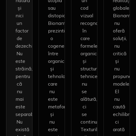
natură
utopia
un
realități
și
sau
cod
globale.
nici
distopia,
vizual
Bionantis
un
Bionantismul
recognoscibil,
nu
factor
prezintă
în
oferă
de
o
care
soluții,
dezechilibru.
cogeneză
formele
nu
Nu
între
organice
critică
este
organic
și
și
străină,
și
structurile
nu
pentru
tehnologic
tehnice
propune
că
care
nu
modele.
nu
nu
se
El
mai
este
alătură,
nu
este
metaforă
ci
caută
separabilă.
și
se
echilibru,
Nu
nu
continuă.
ci
există
este
Texturile
arată