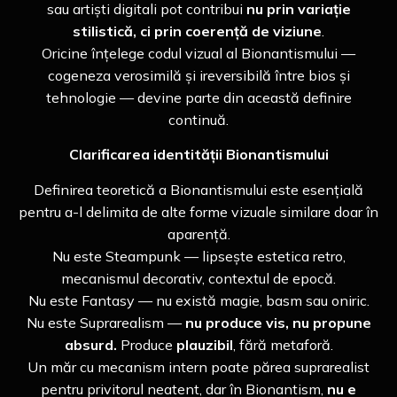
sau artiști digitali pot contribui
nu prin variație
stilistică, ci prin coerență de viziune
.
Oricine înțelege codul vizual al Bionantismului —
cogeneza verosimilă și ireversibilă între bios și
tehnologie — devine parte din această definire
continuă.
Clarificarea identității Bionantismului
Definirea teoretică a Bionantismului este esențială
pentru a-l delimita de alte forme vizuale similare doar în
aparență.
Nu este Steampunk — lipsește estetica retro,
mecanismul decorativ, contextul de epocă.
Nu este Fantasy — nu există magie, basm sau oniric.
Nu este Suprarealism —
nu produce vis, nu propune
absurd.
Produce
plauzibil
, fără metaforă.
Un măr cu mecanism intern poate părea suprarealist
pentru privitorul neatent, dar în Bionantism,
nu e