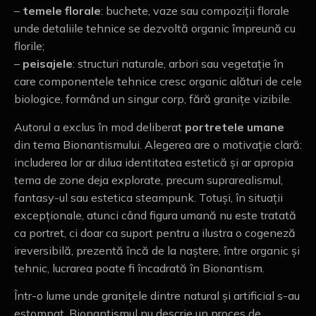
–
temele florale
: buchete, vaze sau compoziții florale
unde detaliile tehnice se dezvoltă organic împreună cu
florile;
–
peisajele
: structuri naturale, arbori sau vegetație în
care componentele tehnice cresc organic alături de cele
biologice, formând un singur corp, fără granițe vizibile.
Autorul a exclus în mod deliberat
portretele umane
din tema Bionantismului. Alegerea are o motivație clară:
includerea lor ar dilua identitatea estetică și ar apropia
tema de zone deja explorate, precum suprarealismul,
fantasy-ul sau estetica steampunk. Totuși, în situații
excepționale, atunci când figura umană nu este tratată
ca portret, ci doar ca suport pentru a ilustra o cogeneză
ireversibilă, prezentă încă de la naștere, între organic și
tehnic, lucrarea poate fi încadrată în Bionantism.
Într-o lume unde granițele dintre natural și artificial s-au
estompat, Bionantismul nu descrie un proces de