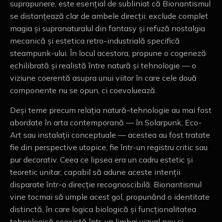
suprapunere, este esențial de subliniat că Bionantismul
se distanțează clar de ambele direcții: exclude complet
magia și supranaturalul din fantasy și refuză nostalgia
mecanică și estetica retro-industrială specifică
steampunk-ului. În locul acestora, propune o cogeneză
echilibrată și realistă între natură și tehnologie — o
viziune coerentă asupra unui viitor în care cele două
componente nu se opun, ci coevoluează.
Deși teme precum relația natură–tehnologie au mai fost
abordate în arta contemporană — în Solarpunk, Eco-
Art sau instalații conceptuale — acestea au fost tratate
fie din perspective utopice, fie într-un registru critic sau
pur decorativ. Ceea ce lipsea era un cadru estetic și
teoretic unitar, capabil să adune aceste intenții
disparate într-o direcție recognoscibilă. Bionantismul
vine tocmai să umple acest gol, propunând o identitate
distinctă, în care logica biologică și funcționalitatea
tehnologică coexistă într-un limbaj vizual nou și