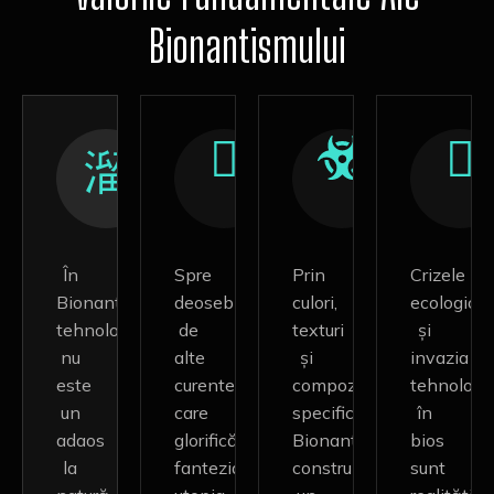
Bionantismului
În
Spre
Prin
Crizele
Bionantism,
deosebire
culori,
ecologice
tehnologia
de
texturi
și
nu
alte
și
invazia
este
curente
compoziții
tehnologie
un
care
specifice,
în
adaos
glorifică
Bionantismul
bios
la
fantezia,
construiește
sunt