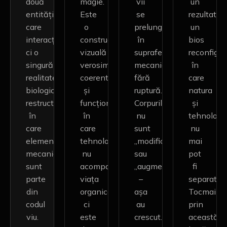
două
magie.
vii
un
entități
Este
se
rezultat:
care
o
prelungesc
un
interacționează,
construcție
în
bios
ci o
vizuală
suprafețe
reconfigur
singură
verosimilă,
mecanice
în
realitate
coerentă
fără
care
biologică
și
ruptură.
natura
restructurată,
funcțională,
Corpurile
și
în
în
nu
tehnologi
care
care
sunt
nu
elementele
tehnologia
„modificate”
mai
mecanice
nu
sau
pot
sunt
acompaniază
„augmentate”
fi
parte
viața
–
separate.
din
organică,
așa
Tocmai
codul
ci
au
prin
viu.
este
crescut.
această